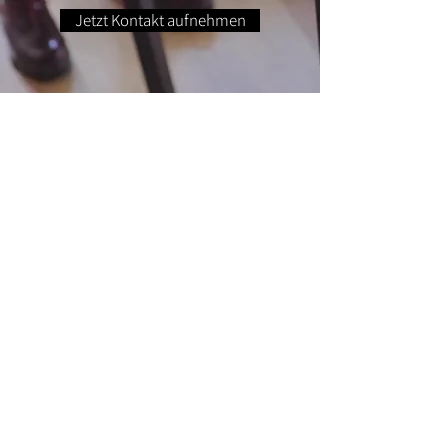
Jetzt Kontakt aufnehmen
Wir haben mal bei unseren
Webseiten-Kunden
nachgefragt
Ich wurde
zwischenzeitlich
mehrfach auf die
gelungene Webseite
angesprochen.
Ralph A. Bernlochner,