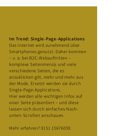
ANGEKLICKT: web-
news
Im Trend: Single-Page-Applications
Das Internet wird zunehmend über
Smartphones genutzt. Daher kommen
– v. a. bei B2C-Webauftritten –
komplexe Seitenmenüs und viele
verschiedene Seiten, die es
anzuklicken gilt, mehr und mehr aus
der Mode. Ersetzt werden sie durch
Single-Page-Applications.
Hier werden alle wichtigen Infos auf
einer Seite präsentiert – und diese
lassen sich durch einfaches Nach-
unten-Scrollen anschauen.
Mehr erfahren?
0151 15676059
.