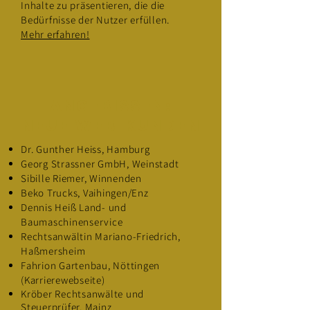
Inhalte zu präsentieren, die die
Bedürfnisse der Nutzer erfüllen.
Mehr erfahren!
angebissen:
neue Web-kunden
Dr. Gunther Heiss, Hamburg
Georg Strassner GmbH, Weinstadt
Sibille Riemer, Winnen
den
Beko Trucks, Vaihingen/Enz
Dennis Heiß Land- und
Baumaschinenservice
Rechtsanwältin Mariano-Friedrich,
Haßmersheim
F
ahrion Gartenbau, Nöttingen
(Karrierewebseite)
Kröber Rechtsanwälte und
Steuerprüfer, Mainz