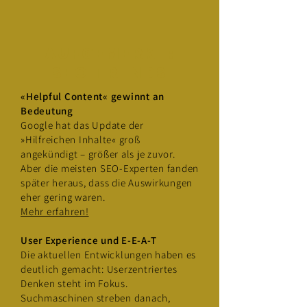
aufgemerkt:
SEO-TRENDS
«Helpful Content« gewinnt an
Bedeutung
Google hat das Update der
»Hilfreichen Inhalte« groß
angekündigt – größer als je zuvor.
Aber die meisten SEO-Experten fanden
später heraus, dass die Auswirkungen
eher gering waren.
Mehr erfahren!
User Experience und E-E-A-T
Die aktuellen Entwicklungen haben es
deutlich gemacht: Userzentriertes
Denken steht im Fokus.
Suchmaschinen streben danach,